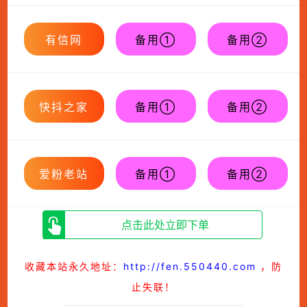
有信网
备用①
备用②
快抖之家
备用①
备用②
爱粉老站
备用①
备用②
点击此处立即下单
收藏本站永久地址：
http://fen.550440.com
，防
止失联！