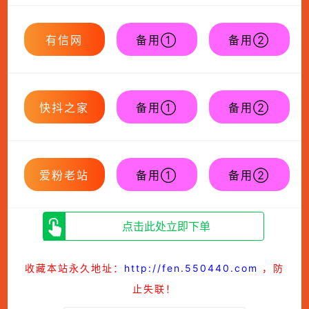
有信网
备用①
备用②
快抖之家
备用①
备用②
爱粉老站
备用①
备用②
点击此处立即下单
收藏本站永久地址：
http://fen.550440.com
，防
止失联！