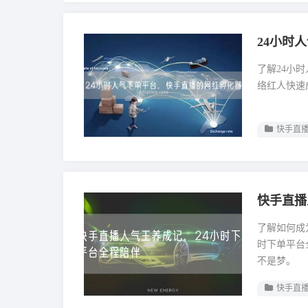
24小时
了解24小
络红人快速
快手直播
快手直播
了解如何成
时下单平台
不是梦。
快手直播