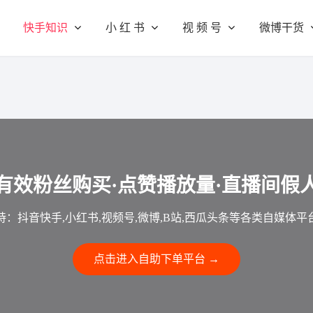
快手知识
小 红 书
视 频 号
微博干货
有效粉丝购买·点赞播放量·直播间假
持：抖音快手,小红书,视频号,微博,B站,西瓜头条等各类自媒体平
点击进入自助下单平台 →