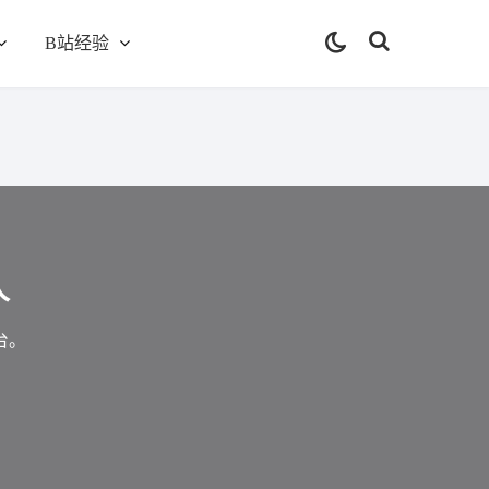
B站经验
人
台。