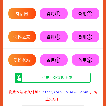
有信网
备用①
备用②
快抖之家
备用①
备用②
爱粉老站
备用①
备用②
点击此处立即下单
收藏本站永久地址：
http://fen.550440.com
，防
止失联！