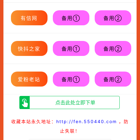
有信网
备用①
备用②
快抖之家
备用①
备用②
爱粉老站
备用①
备用②
点击此处立即下单
收藏本站永久地址：
http://fen.550440.com
，防
止失联！