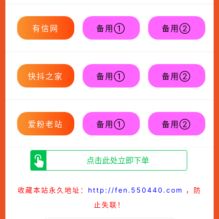
有信网
备用①
备用②
快抖之家
备用①
备用②
爱粉老站
备用①
备用②
点击此处立即下单
收藏本站永久地址：
http://fen.550440.com
，防
止失联！