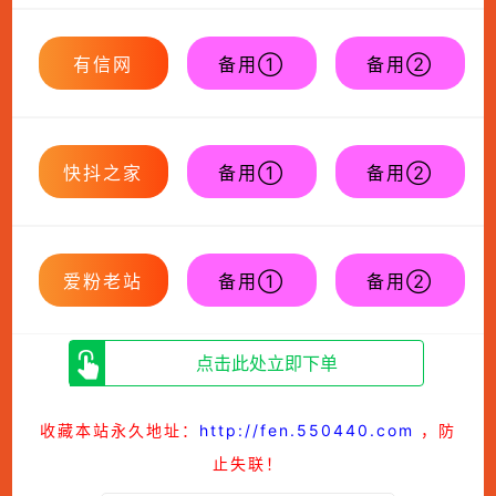
有信网
备用①
备用②
快抖之家
备用①
备用②
爱粉老站
备用①
备用②
点击此处立即下单
收藏本站永久地址：
http://fen.550440.com
，防
止失联！