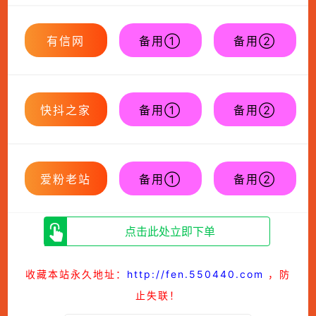
有信网
备用①
备用②
快抖之家
备用①
备用②
爱粉老站
备用①
备用②
点击此处立即下单
收藏本站永久地址：
http://fen.550440.com
，防
止失联！