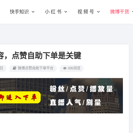
快手知识
小 红 书
视 频 号
微博干货
容，点赞自助下单是关键
0日
微博点赞自助下单平台
690浏览